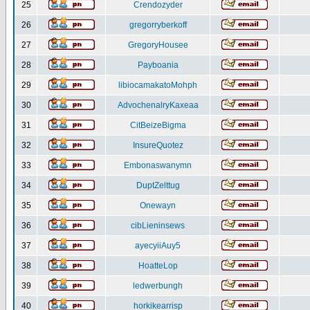
25
Crendozyder
26
gregorryberkoff
27
GregoryHousee
28
Payboania
29
libiocamakatoMohph
30
AdvochenalryKaxeaa
31
CitBeizeBigma
32
InsureQuotez
33
Embonaswanymn
34
DuptZelttug
35
Onewayn
36
cibLieninsews
37
ayecyiiAuy5
38
HoatteLop
39
ledwerbungh
40
horkikearrisp