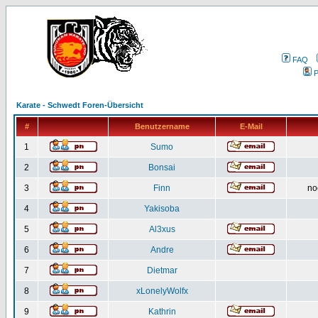
FAQ
P
Karate - Schwedt Foren-Übersicht
#
Benutzername
E-Mail
1
Sumo
2
Bonsai
3
Finn
no
4
Yakisoba
5
Al3xus
6
Andre
7
Dietmar
8
xLonelyWolfx
9
Kathrin