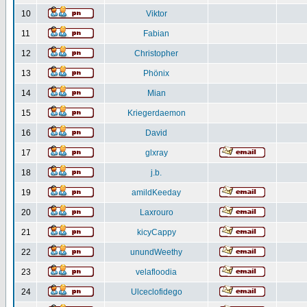
10
Viktor
11
Fabian
12
Christopher
13
Phönix
14
Mian
15
Kriegerdaemon
16
David
17
glxray
18
j.b.
19
amildKeeday
20
Laxrouro
21
kicyCappy
22
unundWeethy
23
velafloodia
24
Ulceclofidego