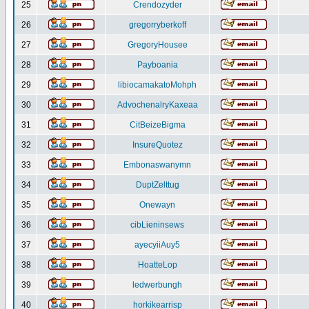
25
Crendozyder
26
gregorryberkoff
27
GregoryHousee
28
Payboania
29
libiocamakatoMohph
30
AdvochenalryKaxeaa
31
CitBeizeBigma
32
InsureQuotez
33
Embonaswanymn
34
DuptZelttug
35
Onewayn
36
cibLieninsews
37
ayecyiiAuy5
38
HoatteLop
39
ledwerbungh
40
horkikearrisp