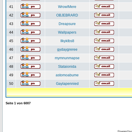
41
WrowlMere
42
OBJEBRARD
43
Dreapsure
44
Wallpapers
45
IlkykIbs8
46
gydaygreree
47
mymnunmapse
48
Stataionida
49
astomoabume
50
Gaylapennied
Seite
1
von
6007
Powered by