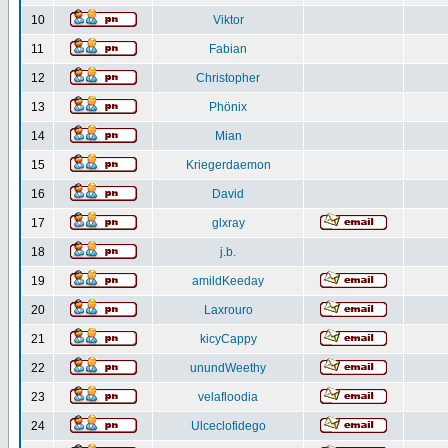
10
Viktor
11
Fabian
12
Christopher
13
Phönix
14
Mian
15
Kriegerdaemon
16
David
17
glxray
18
j.b.
19
amildKeeday
20
Laxrouro
21
kicyCappy
22
unundWeethy
23
velafloodia
24
Ulceclofidego