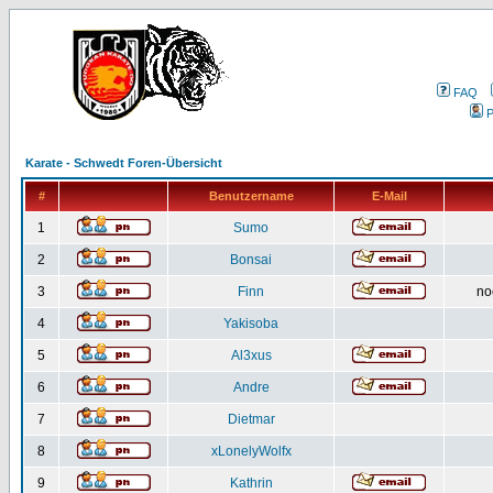
FAQ
P
Karate - Schwedt Foren-Übersicht
#
Benutzername
E-Mail
1
Sumo
2
Bonsai
3
Finn
no
4
Yakisoba
5
Al3xus
6
Andre
7
Dietmar
8
xLonelyWolfx
9
Kathrin