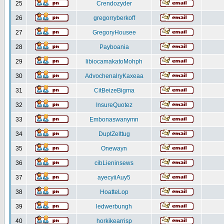
25
Crendozyder
26
gregorryberkoff
27
GregoryHousee
28
Payboania
29
libiocamakatoMohph
30
AdvochenalryKaxeaa
31
CitBeizeBigma
32
InsureQuotez
33
Embonaswanymn
34
DuptZelttug
35
Onewayn
36
cibLieninsews
37
ayecyiiAuy5
38
HoatteLop
39
ledwerbungh
40
horkikearrisp