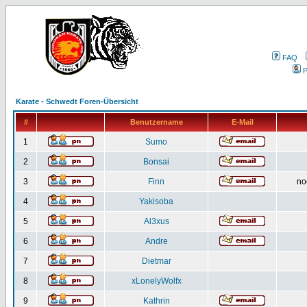
FAQ
P
Karate - Schwedt Foren-Übersicht
#
Benutzername
E-Mail
1
Sumo
2
Bonsai
3
Finn
no
4
Yakisoba
5
Al3xus
6
Andre
7
Dietmar
8
xLonelyWolfx
9
Kathrin