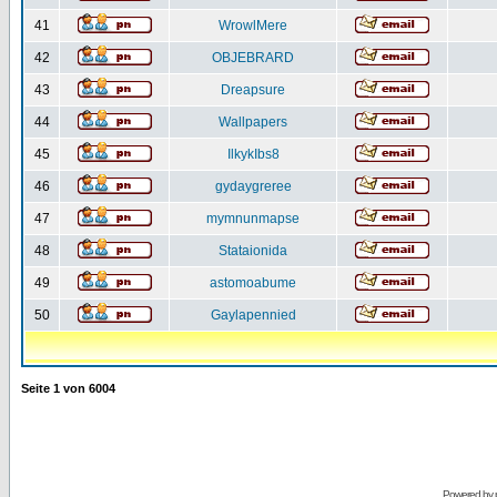
41
WrowlMere
42
OBJEBRARD
43
Dreapsure
44
Wallpapers
45
IlkykIbs8
46
gydaygreree
47
mymnunmapse
48
Stataionida
49
astomoabume
50
Gaylapennied
Seite
1
von
6004
Powered by