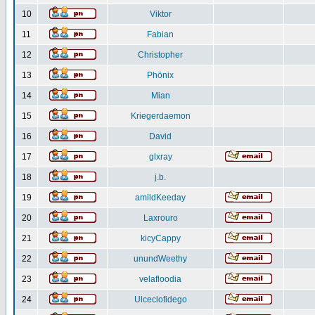
10
Viktor
11
Fabian
12
Christopher
13
Phönix
14
Mian
15
Kriegerdaemon
16
David
17
glxray
18
j.b.
19
amildKeeday
20
Laxrouro
21
kicyCappy
22
unundWeethy
23
velafloodia
24
Ulceclofidego