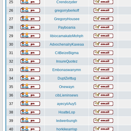
25
Crendozyder
26
gregorryberkoff
27
GregoryHousee
28
Payboania
29
libiocamakatoMohph
30
AdvochenalryKaxeaa
31
CitBeizeBigma
32
InsureQuotez
33
Embonaswanymn
34
DuptZelttug
35
Onewayn
36
cibLieninsews
37
ayecyiiAuy5
38
HoatteLop
39
ledwerbungh
40
horkikearrisp