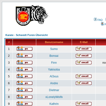
FAQ
P
Karate - Schwedt Foren-Übersicht
#
Benutzername
E-Mail
1
Sumo
2
Bonsai
3
Finn
no
4
Yakisoba
5
Al3xus
6
Andre
7
Dietmar
8
xLonelyWolfx
9
Kathrin