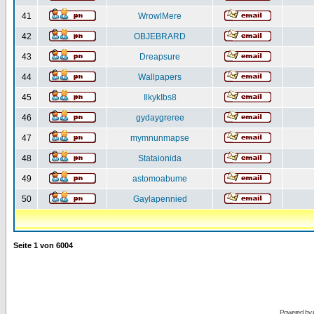
41
WrowlMere
42
OBJEBRARD
43
Dreapsure
44
Wallpapers
45
IlkykIbs8
46
gydaygreree
47
mymnunmapse
48
Stataionida
49
astomoabume
50
Gaylapennied
Seite
1
von
6004
Powered by