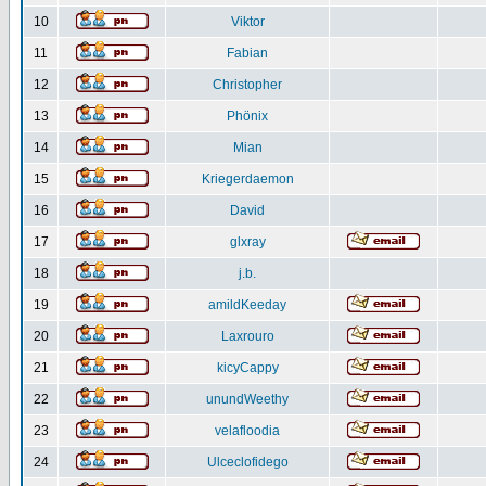
10
Viktor
11
Fabian
12
Christopher
13
Phönix
14
Mian
15
Kriegerdaemon
16
David
17
glxray
18
j.b.
19
amildKeeday
20
Laxrouro
21
kicyCappy
22
unundWeethy
23
velafloodia
24
Ulceclofidego