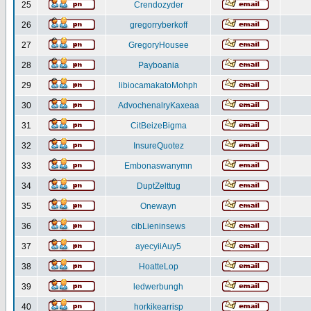
25
Crendozyder
26
gregorryberkoff
27
GregoryHousee
28
Payboania
29
libiocamakatoMohph
30
AdvochenalryKaxeaa
31
CitBeizeBigma
32
InsureQuotez
33
Embonaswanymn
34
DuptZelttug
35
Onewayn
36
cibLieninsews
37
ayecyiiAuy5
38
HoatteLop
39
ledwerbungh
40
horkikearrisp