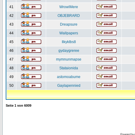
41
WrowlMere
42
OBJEBRARD
43
Dreapsure
44
Wallpapers
45
IlkykIbs8
46
gydaygreree
47
mymnunmapse
48
Stataionida
49
astomoabume
50
Gaylapennied
Seite
1
von
6009
Powered by