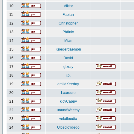
10
Viktor
11
Fabian
12
Christopher
13
Phönix
14
Mian
15
Kriegerdaemon
16
David
17
glxray
18
j.b.
19
amildKeeday
20
Laxrouro
21
kicyCappy
22
unundWeethy
23
velafloodia
24
Ulceclofidego