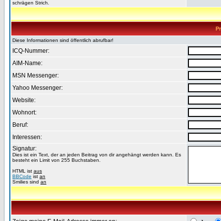
schrägen Strich.
Pr
Diese Informationen sind öffentlich abrufbar!
ICQ-Nummer:
AIM-Name:
MSN Messenger:
Yahoo Messenger:
Website:
Wohnort:
Beruf:
Interessen:
Signatur:
Dies ist ein Text, der an jeden Beitrag von dir angehängt werden kann. Es
besteht ein Limit von 255 Buchstaben.
HTML ist
aus
BBCode
ist
an
Smilies sind
an