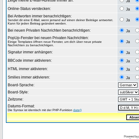
Zeige meine E-Mail-Adresse immer an:
Ja
Online-Status verstecken:
Ja
Bei Antworten immer benachrichtigen:
Ja
Sendet dir eine E-Mail, wenn jemand auf einen deiner Beiträge antwortet.
Kann für jeden Beitrag geändert werden.
Bei neuen Privaten Nachrichten benachrichtigen:
Ja
PopUp-Fenster bei neuen Privaten Nachrichten:
Ja
Einige Templates öffnen neue Fenster, um dich über neue private
Nachrichten zu benachrichtigen.
Signatur immer anhängen:
Ja
BBCode immer aktivieren:
Ja
HTML immer aktivieren:
Ja
Smilies immer aktivieren:
Ja
Board-Sprache:
Board-Style:
Zeitzone:
Datums-Format:
Die Syntax ist identisch mit der PHP-Funktion
date()
Powered by