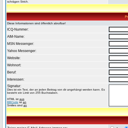
schrägen Strich.
Pr
Diese Informationen sind öffentlich abrufbar!
ICQ-Nummer:
AIM-Name:
MSN Messenger:
Yahoo Messenger:
Website:
Wohnort:
Beruf:
Interessen:
Signatur:
Dies ist ein Text, der an jeden Beitrag von dir angehängt werden kann. Es
besteht ein Limit von 255 Buchstaben.
HTML ist
aus
BBCode
ist
an
Smilies sind
an