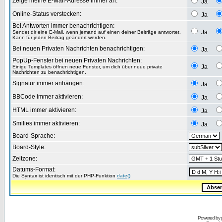
Zeige meine E-Mail-Adresse immer an:
Ja
Online-Status verstecken:
Ja
Bei Antworten immer benachrichtigen:
Ja
Sendet dir eine E-Mail, wenn jemand auf einen deiner Beiträge antwortet.
Kann für jeden Beitrag geändert werden.
Bei neuen Privaten Nachrichten benachrichtigen:
Ja
PopUp-Fenster bei neuen Privaten Nachrichten:
Ja
Einige Templates öffnen neue Fenster, um dich über neue private
Nachrichten zu benachrichtigen.
Signatur immer anhängen:
Ja
BBCode immer aktivieren:
Ja
HTML immer aktivieren:
Ja
Smilies immer aktivieren:
Ja
Board-Sprache:
Board-Style:
Zeitzone:
Datums-Format:
Die Syntax ist identisch mit der PHP-Funktion
date()
Powered by