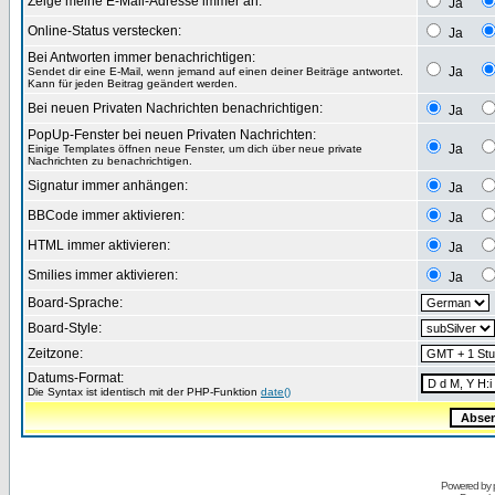
Zeige meine E-Mail-Adresse immer an:
Ja
Online-Status verstecken:
Ja
Bei Antworten immer benachrichtigen:
Ja
Sendet dir eine E-Mail, wenn jemand auf einen deiner Beiträge antwortet.
Kann für jeden Beitrag geändert werden.
Bei neuen Privaten Nachrichten benachrichtigen:
Ja
PopUp-Fenster bei neuen Privaten Nachrichten:
Ja
Einige Templates öffnen neue Fenster, um dich über neue private
Nachrichten zu benachrichtigen.
Signatur immer anhängen:
Ja
BBCode immer aktivieren:
Ja
HTML immer aktivieren:
Ja
Smilies immer aktivieren:
Ja
Board-Sprache:
Board-Style:
Zeitzone:
Datums-Format:
Die Syntax ist identisch mit der PHP-Funktion
date()
Powered by