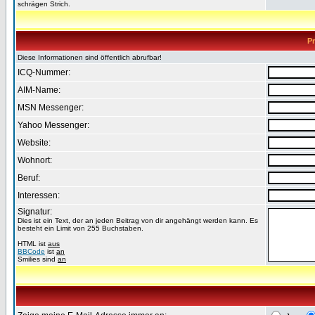
schrägen Strich.
Pr
Diese Informationen sind öffentlich abrufbar!
ICQ-Nummer:
AIM-Name:
MSN Messenger:
Yahoo Messenger:
Website:
Wohnort:
Beruf:
Interessen:
Signatur:
Dies ist ein Text, der an jeden Beitrag von dir angehängt werden kann. Es
besteht ein Limit von 255 Buchstaben.
HTML ist
aus
BBCode
ist
an
Smilies sind
an