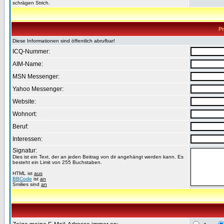
schrägen Strich.
Pr
Diese Informationen sind öffentlich abrufbar!
ICQ-Nummer:
AIM-Name:
MSN Messenger:
Yahoo Messenger:
Website:
Wohnort:
Beruf:
Interessen:
Signatur:
Dies ist ein Text, der an jeden Beitrag von dir angehängt werden kann. Es
besteht ein Limit von 255 Buchstaben.
HTML ist
aus
BBCode
ist
an
Smilies sind
an