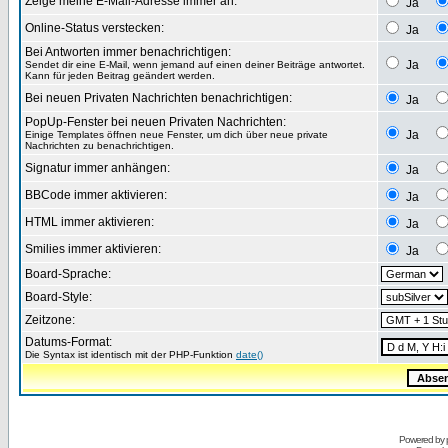
Zeige meine E-Mail-Adresse immer an:
Ja
Online-Status verstecken:
Ja
Bei Antworten immer benachrichtigen:
Ja
Sendet dir eine E-Mail, wenn jemand auf einen deiner Beiträge antwortet.
Kann für jeden Beitrag geändert werden.
Bei neuen Privaten Nachrichten benachrichtigen:
Ja
PopUp-Fenster bei neuen Privaten Nachrichten:
Ja
Einige Templates öffnen neue Fenster, um dich über neue private
Nachrichten zu benachrichtigen.
Signatur immer anhängen:
Ja
BBCode immer aktivieren:
Ja
HTML immer aktivieren:
Ja
Smilies immer aktivieren:
Ja
Board-Sprache:
Board-Style:
Zeitzone:
Datums-Format:
Die Syntax ist identisch mit der PHP-Funktion
date()
Powered by