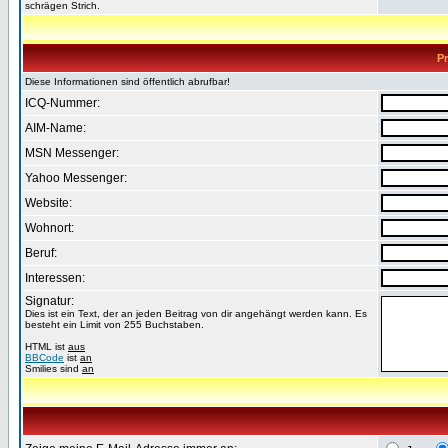
schrägen Strich.
Pr
Diese Informationen sind öffentlich abrufbar!
ICQ-Nummer:
AIM-Name:
MSN Messenger:
Yahoo Messenger:
Website:
Wohnort:
Beruf:
Interessen:
Signatur:
Dies ist ein Text, der an jeden Beitrag von dir angehängt werden kann. Es
besteht ein Limit von 255 Buchstaben.
HTML ist
aus
BBCode
ist
an
Smilies sind
an