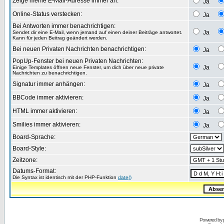
Zeige meine E-Mail-Adresse immer an:
Ja
Online-Status verstecken:
Ja
Bei Antworten immer benachrichtigen:
Ja
Sendet dir eine E-Mail, wenn jemand auf einen deiner Beiträge antwortet.
Kann für jeden Beitrag geändert werden.
Bei neuen Privaten Nachrichten benachrichtigen:
Ja
PopUp-Fenster bei neuen Privaten Nachrichten:
Ja
Einige Templates öffnen neue Fenster, um dich über neue private
Nachrichten zu benachrichtigen.
Signatur immer anhängen:
Ja
BBCode immer aktivieren:
Ja
HTML immer aktivieren:
Ja
Smilies immer aktivieren:
Ja
Board-Sprache:
Board-Style:
Zeitzone:
Datums-Format:
Die Syntax ist identisch mit der PHP-Funktion
date()
Powered by