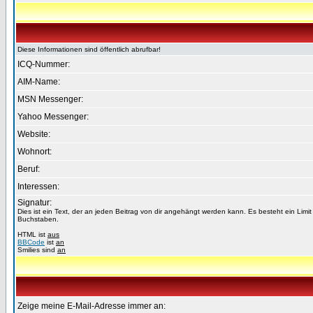
Diese Informationen sind öffentlich abrufbar!
ICQ-Nummer:
AIM-Name:
MSN Messenger:
Yahoo Messenger:
Website:
Wohnort:
Beruf:
Interessen:
Signatur:
Dies ist ein Text, der an jeden Beitrag von dir angehängt werden kann. Es besteht ein Limi
Buchstaben.
HTML ist
aus
BBCode
ist
an
Smilies sind
an
Zeige meine E-Mail-Adresse immer an: