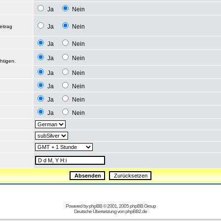
Ja
Nein
Ja
Nein
eitrag
Ja
Nein
Ja
Nein
htigen.
Ja
Nein
Ja
Nein
Ja
Nein
Ja
Nein
Powered by
phpBB
© 2001, 2005 phpBB Group
Deutsche Übersetzung von
phpBB2.de