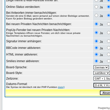
Zeige meine E-Mail-Adresse immer an:
Ja
Online-Status verstecken:
Ja
Bei Antworten immer benachrichtigen:
Ja
Sendet dir eine E-Mail, wenn jemand auf einen deiner Beiträge antwortet.
Kann für jeden Beitrag geändert werden.
Bei neuen Privaten Nachrichten benachrichtigen:
Ja
PopUp-Fenster bei neuen Privaten Nachrichten:
Ja
Einige Templates öffnen neue Fenster, um dich über neue private
Nachrichten zu benachrichtigen.
Signatur immer anhängen:
Ja
BBCode immer aktivieren:
Ja
HTML immer aktivieren:
Ja
Smilies immer aktivieren:
Ja
Board-Sprache:
Board-Style:
Zeitzone:
Datums-Format:
Die Syntax ist identisch mit der PHP-Funktion
date()
Powered by