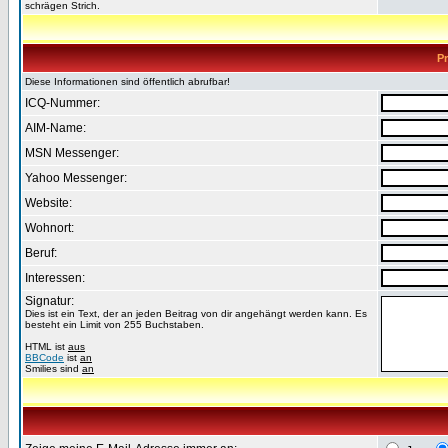
schrägen Strich.
Pr
Diese Informationen sind öffentlich abrufbar!
ICQ-Nummer:
AIM-Name:
MSN Messenger:
Yahoo Messenger:
Website:
Wohnort:
Beruf:
Interessen:
Signatur:
Dies ist ein Text, der an jeden Beitrag von dir angehängt werden kann. Es
besteht ein Limit von 255 Buchstaben.
HTML ist
aus
BBCode
ist
an
Smilies sind
an