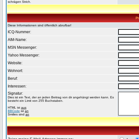
schrägen Strich.
Pr
Diese Informationen sind öffentlich abrufbar!
ICQ-Nummer:
AIM-Name:
MSN Messenger:
Yahoo Messenger:
Website:
Wohnort:
Beruf:
Interessen:
Signatur:
Dies ist ein Text, der an jeden Beitrag von dir angehängt werden kann. Es
besteht ein Limit von 255 Buchstaben.
HTML ist
aus
BBCode
ist
an
Smilies sind
an