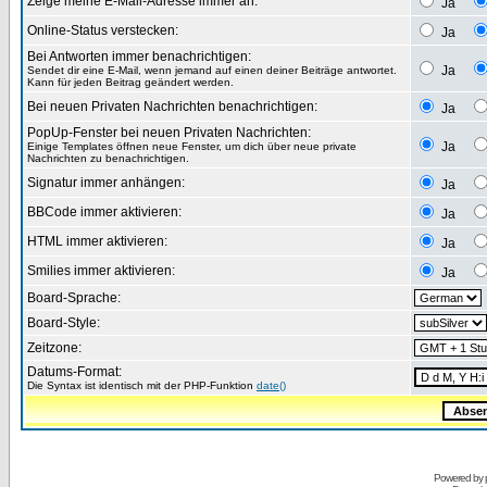
Zeige meine E-Mail-Adresse immer an:
Ja
Online-Status verstecken:
Ja
Bei Antworten immer benachrichtigen:
Ja
Sendet dir eine E-Mail, wenn jemand auf einen deiner Beiträge antwortet.
Kann für jeden Beitrag geändert werden.
Bei neuen Privaten Nachrichten benachrichtigen:
Ja
PopUp-Fenster bei neuen Privaten Nachrichten:
Ja
Einige Templates öffnen neue Fenster, um dich über neue private
Nachrichten zu benachrichtigen.
Signatur immer anhängen:
Ja
BBCode immer aktivieren:
Ja
HTML immer aktivieren:
Ja
Smilies immer aktivieren:
Ja
Board-Sprache:
Board-Style:
Zeitzone:
Datums-Format:
Die Syntax ist identisch mit der PHP-Funktion
date()
Powered by