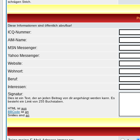
schrägen Strich.
Pr
Diese Informationen sind öffentlich abrufbar!
ICQ-Nummer:
AIM-Name:
MSN Messenger:
Yahoo Messenger:
Website:
Wohnort:
Beruf:
Interessen:
Signatur:
Dies ist ein Text, der an jeden Beitrag von dir angehängt werden kann. Es
besteht ein Limit von 255 Buchstaben.
HTML ist
aus
BBCode
ist
an
Smilies sind
an