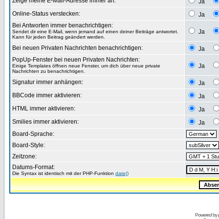
Zeige meine E-Mail-Adresse immer an:
Ja
Online-Status verstecken:
Ja
Bei Antworten immer benachrichtigen:
Ja
Sendet dir eine E-Mail, wenn jemand auf einen deiner Beiträge antwortet.
Kann für jeden Beitrag geändert werden.
Bei neuen Privaten Nachrichten benachrichtigen:
Ja
PopUp-Fenster bei neuen Privaten Nachrichten:
Ja
Einige Templates öffnen neue Fenster, um dich über neue private
Nachrichten zu benachrichtigen.
Signatur immer anhängen:
Ja
BBCode immer aktivieren:
Ja
HTML immer aktivieren:
Ja
Smilies immer aktivieren:
Ja
Board-Sprache:
Board-Style:
Zeitzone:
Datums-Format:
Die Syntax ist identisch mit der PHP-Funktion
date()
Powered by