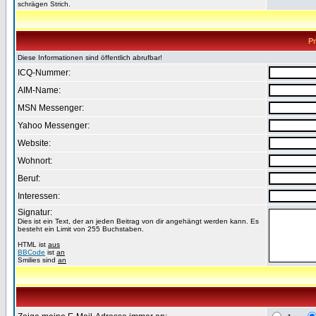
schrägen Strich.
Pr
Diese Informationen sind öffentlich abrufbar!
ICQ-Nummer:
AIM-Name:
MSN Messenger:
Yahoo Messenger:
Website:
Wohnort:
Beruf:
Interessen:
Signatur:
Dies ist ein Text, der an jeden Beitrag von dir angehängt werden kann. Es
besteht ein Limit von 255 Buchstaben.
HTML ist
aus
BBCode
ist
an
Smilies sind
an