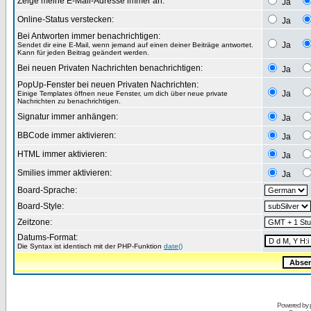
Zeige meine E-Mail-Adresse immer an:
Ja
Online-Status verstecken:
Ja
Bei Antworten immer benachrichtigen:
Ja
Sendet dir eine E-Mail, wenn jemand auf einen deiner Beiträge antwortet.
Kann für jeden Beitrag geändert werden.
Bei neuen Privaten Nachrichten benachrichtigen:
Ja
PopUp-Fenster bei neuen Privaten Nachrichten:
Ja
Einige Templates öffnen neue Fenster, um dich über neue private
Nachrichten zu benachrichtigen.
Signatur immer anhängen:
Ja
BBCode immer aktivieren:
Ja
HTML immer aktivieren:
Ja
Smilies immer aktivieren:
Ja
Board-Sprache:
Board-Style:
Zeitzone:
Datums-Format:
Die Syntax ist identisch mit der PHP-Funktion
date()
Powered by