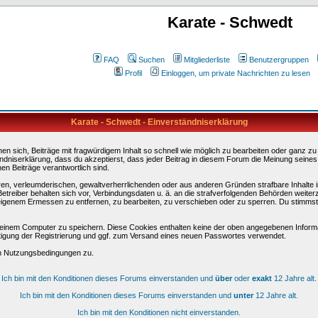
Karate - Schwedt
FAQ
Suchen
Mitgliederliste
Benutzergruppen
Profil
Einloggen, um private Nachrichten zu lesen
Karate - Schwedt - Einverständniserklärung
sich, Beiträge mit fragwürdigem Inhalt so schnell wie möglich zu bearbeiten oder ganz zu lö
ndniserklärung, dass du akzeptierst, dass jeder Beitrag in diesem Forum die Meinung seines
en Beiträge verantwortlich sind.
ären, verleumderischen, gewaltverherrlichenden oder aus anderen Gründen strafbare Inhalte 
etreiber behalten sich vor, Verbindungsdaten u. ä. an die strafverfolgenden Behörden weite
igenem Ermessen zu entfernen, zu bearbeiten, zu verschieben oder zu sperren. Du stimmst
einem Computer zu speichern. Diese Cookies enthalten keine der oben angegebenen Informa
tigung der Registrierung und ggf. zum Versand eines neuen Passwortes verwendet.
en Nutzungsbedingungen zu.
Ich bin mit den Konditionen dieses Forums einverstanden und
über
oder
exakt
12 Jahre alt.
Ich bin mit den Konditionen dieses Forums einverstanden und
unter
12 Jahre alt.
Ich bin mit den Konditionen nicht einverstanden.