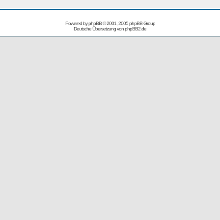
Powered by
phpBB
© 2001, 2005 phpBB Group
Deutsche Übersetzung von
phpBB2.de