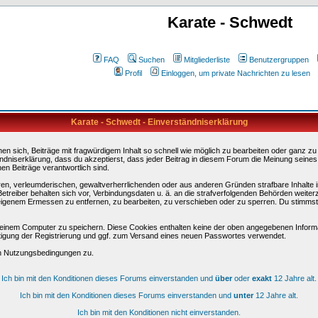
Karate - Schwedt
FAQ
Suchen
Mitgliederliste
Benutzergruppen
Profil
Einloggen, um private Nachrichten zu lesen
Karate - Schwedt - Einverständniserklärung
sich, Beiträge mit fragwürdigem Inhalt so schnell wie möglich zu bearbeiten oder ganz zu lö
ndniserklärung, dass du akzeptierst, dass jeder Beitrag in diesem Forum die Meinung seines
en Beiträge verantwortlich sind.
ären, verleumderischen, gewaltverherrlichenden oder aus anderen Gründen strafbare Inhalte 
etreiber behalten sich vor, Verbindungsdaten u. ä. an die strafverfolgenden Behörden weite
igenem Ermessen zu entfernen, zu bearbeiten, zu verschieben oder zu sperren. Du stimmst
einem Computer zu speichern. Diese Cookies enthalten keine der oben angegebenen Informa
tigung der Registrierung und ggf. zum Versand eines neuen Passwortes verwendet.
en Nutzungsbedingungen zu.
Ich bin mit den Konditionen dieses Forums einverstanden und
über
oder
exakt
12 Jahre alt.
Ich bin mit den Konditionen dieses Forums einverstanden und
unter
12 Jahre alt.
Ich bin mit den Konditionen nicht einverstanden.