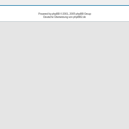
Powered by
phpBB
© 2001, 2005 phpBB Group
Deutsche Übersetzung von
phpBB2.de