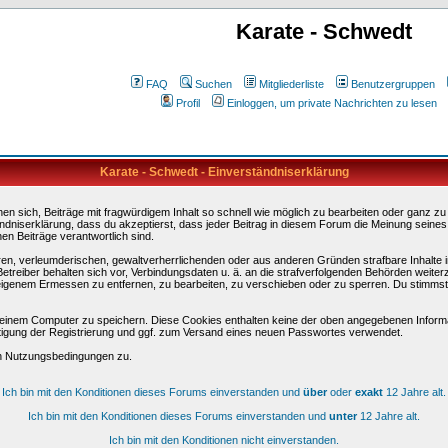
Karate - Schwedt
FAQ
Suchen
Mitgliederliste
Benutzergruppen
Profil
Einloggen, um private Nachrichten zu lesen
Karate - Schwedt - Einverständniserklärung
sich, Beiträge mit fragwürdigem Inhalt so schnell wie möglich zu bearbeiten oder ganz zu lö
ndniserklärung, dass du akzeptierst, dass jeder Beitrag in diesem Forum die Meinung seines
en Beiträge verantwortlich sind.
ären, verleumderischen, gewaltverherrlichenden oder aus anderen Gründen strafbare Inhalte 
etreiber behalten sich vor, Verbindungsdaten u. ä. an die strafverfolgenden Behörden weite
igenem Ermessen zu entfernen, zu bearbeiten, zu verschieben oder zu sperren. Du stimmst
einem Computer zu speichern. Diese Cookies enthalten keine der oben angegebenen Informa
tigung der Registrierung und ggf. zum Versand eines neuen Passwortes verwendet.
en Nutzungsbedingungen zu.
Ich bin mit den Konditionen dieses Forums einverstanden und
über
oder
exakt
12 Jahre alt.
Ich bin mit den Konditionen dieses Forums einverstanden und
unter
12 Jahre alt.
Ich bin mit den Konditionen nicht einverstanden.