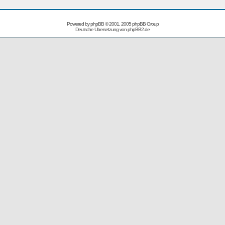
Powered by
phpBB
© 2001, 2005 phpBB Group
Deutsche Übersetzung von
phpBB2.de