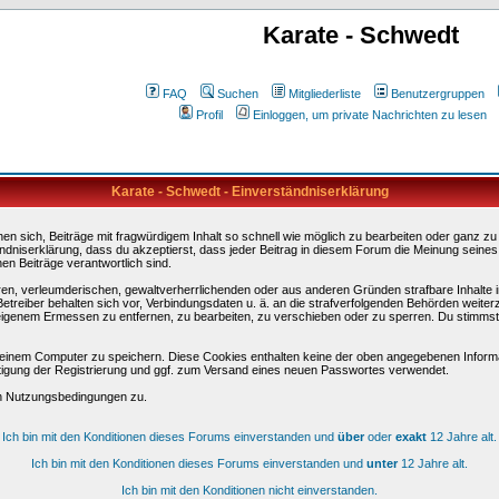
Karate - Schwedt
FAQ
Suchen
Mitgliederliste
Benutzergruppen
Profil
Einloggen, um private Nachrichten zu lesen
Karate - Schwedt - Einverständniserklärung
sich, Beiträge mit fragwürdigem Inhalt so schnell wie möglich zu bearbeiten oder ganz zu lö
ndniserklärung, dass du akzeptierst, dass jeder Beitrag in diesem Forum die Meinung seines
en Beiträge verantwortlich sind.
ären, verleumderischen, gewaltverherrlichenden oder aus anderen Gründen strafbare Inhalte 
etreiber behalten sich vor, Verbindungsdaten u. ä. an die strafverfolgenden Behörden weite
igenem Ermessen zu entfernen, zu bearbeiten, zu verschieben oder zu sperren. Du stimmst
einem Computer zu speichern. Diese Cookies enthalten keine der oben angegebenen Informa
tigung der Registrierung und ggf. zum Versand eines neuen Passwortes verwendet.
en Nutzungsbedingungen zu.
Ich bin mit den Konditionen dieses Forums einverstanden und
über
oder
exakt
12 Jahre alt.
Ich bin mit den Konditionen dieses Forums einverstanden und
unter
12 Jahre alt.
Ich bin mit den Konditionen nicht einverstanden.