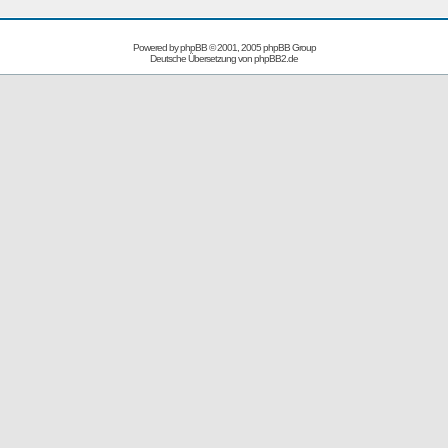
Powered by
phpBB
© 2001, 2005 phpBB Group
Deutsche Übersetzung von
phpBB2.de