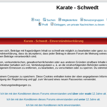
Karate - Schwedt
FAQ
Suchen
Mitgliederliste
Benutzergruppen
Profil
Einloggen, um private Nachrichten zu lesen
Karate - Schwedt - Einverständniserklärung
sich, Beiträge mit fragwürdigem Inhalt so schnell wie möglich zu bearbeiten oder ganz zu lö
ndniserklärung, dass du akzeptierst, dass jeder Beitrag in diesem Forum die Meinung seines
en Beiträge verantwortlich sind.
ären, verleumderischen, gewaltverherrlichenden oder aus anderen Gründen strafbare Inhalte 
etreiber behalten sich vor, Verbindungsdaten u. ä. an die strafverfolgenden Behörden weite
igenem Ermessen zu entfernen, zu bearbeiten, zu verschieben oder zu sperren. Du stimmst
einem Computer zu speichern. Diese Cookies enthalten keine der oben angegebenen Informa
tigung der Registrierung und ggf. zum Versand eines neuen Passwortes verwendet.
en Nutzungsbedingungen zu.
Ich bin mit den Konditionen dieses Forums einverstanden und
über
oder
exakt
12 Jahre alt.
Ich bin mit den Konditionen dieses Forums einverstanden und
unter
12 Jahre alt.
Ich bin mit den Konditionen nicht einverstanden.