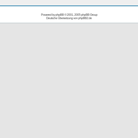
Powered by
phpBB
© 2001, 2005 phpBB Group
Deutsche Übersetzung von
phpBB2.de