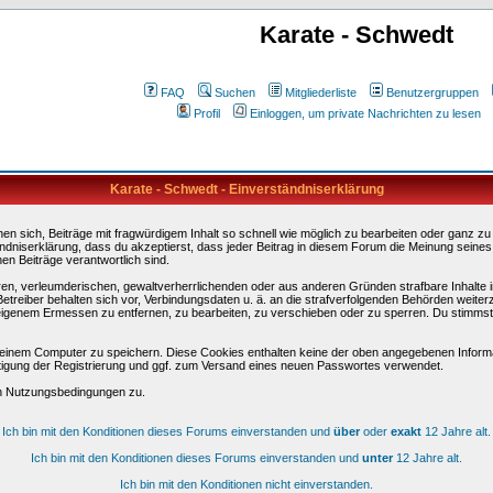
Karate - Schwedt
FAQ
Suchen
Mitgliederliste
Benutzergruppen
Profil
Einloggen, um private Nachrichten zu lesen
Karate - Schwedt - Einverständniserklärung
sich, Beiträge mit fragwürdigem Inhalt so schnell wie möglich zu bearbeiten oder ganz zu lö
ndniserklärung, dass du akzeptierst, dass jeder Beitrag in diesem Forum die Meinung seines
en Beiträge verantwortlich sind.
ären, verleumderischen, gewaltverherrlichenden oder aus anderen Gründen strafbare Inhalte 
etreiber behalten sich vor, Verbindungsdaten u. ä. an die strafverfolgenden Behörden weite
igenem Ermessen zu entfernen, zu bearbeiten, zu verschieben oder zu sperren. Du stimmst
einem Computer zu speichern. Diese Cookies enthalten keine der oben angegebenen Informa
tigung der Registrierung und ggf. zum Versand eines neuen Passwortes verwendet.
en Nutzungsbedingungen zu.
Ich bin mit den Konditionen dieses Forums einverstanden und
über
oder
exakt
12 Jahre alt.
Ich bin mit den Konditionen dieses Forums einverstanden und
unter
12 Jahre alt.
Ich bin mit den Konditionen nicht einverstanden.