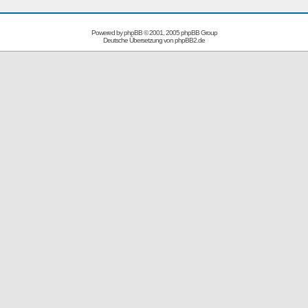
Powered by
phpBB
© 2001, 2005 phpBB Group
Deutsche Übersetzung von
phpBB2.de