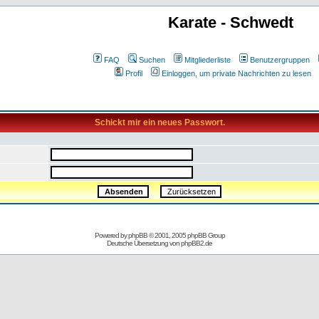
Karate - Schwedt
FAQ
Suchen
Mitgliederliste
Benutzergruppen
Profil
Einloggen, um private Nachrichten zu lesen
Schickt mir ein neues Passwort.
Powered by
phpBB
© 2001, 2005 phpBB Group
Deutsche Übersetzung von
phpBB2.de