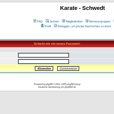
Karate - Schwedt
FAQ
Suchen
Mitgliederliste
Benutzergruppen
Profil
Einloggen, um private Nachrichten zu lesen
Schickt mir ein neues Passwort.
Powered by
phpBB
© 2001, 2005 phpBB Group
Deutsche Übersetzung von
phpBB2.de