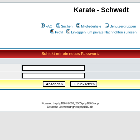
Karate - Schwedt
FAQ
Suchen
Mitgliederliste
Benutzergruppen
Profil
Einloggen, um private Nachrichten zu lesen
Schickt mir ein neues Passwort.
Powered by
phpBB
© 2001, 2005 phpBB Group
Deutsche Übersetzung von
phpBB2.de