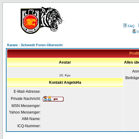
FAQ
P
Karate - Schwedt Foren-Übersicht
Profi
Avatar
Alles ü
Anm
10. Kyu
Beiträg
Kontakt AngeloHa
E-Mail-Adresse:
Private Nachricht:
MSN Messenger:
Yahoo Messenger:
AIM-Name:
ICQ-Nummer: