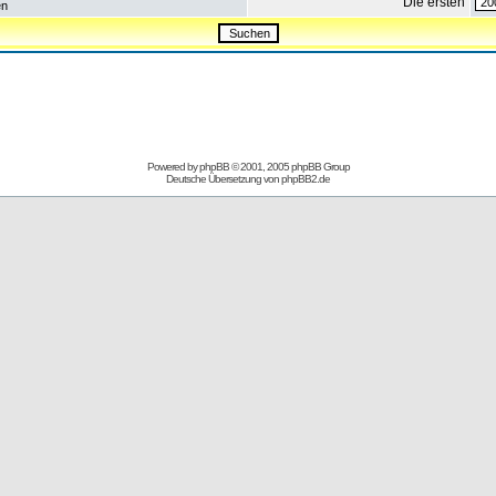
Die ersten
en
Powered by
phpBB
© 2001, 2005 phpBB Group
Deutsche Übersetzung von
phpBB2.de