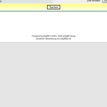
Die ersten
en
Powered by
phpBB
© 2001, 2005 phpBB Group
Deutsche Übersetzung von
phpBB2.de